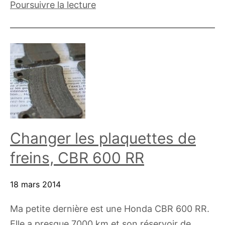
Focaccia
Poursuivre la lecture
ou
Fougasse
au
bacon
fumé
Changer les plaquettes de
freins, CBR 600 RR
18 mars 2014
Ma petite dernière est une Honda CBR 600 RR.
Elle a presque 7000 km et son réservoir de