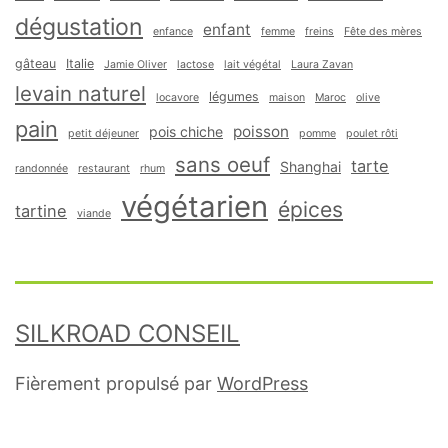
dégustation
enfant
enfance
femme
freins
Fête des mères
gâteau
Italie
Jamie Oliver
lactose
lait végétal
Laura Zavan
levain naturel
légumes
locavore
maison
Maroc
olive
pain
poisson
pois chiche
petit déjeuner
pomme
poulet rôti
sans oeuf
tarte
Shanghai
randonnée
restaurant
rhum
végétarien
épices
tartine
viande
SILKROAD CONSEIL
Fièrement propulsé par
WordPress