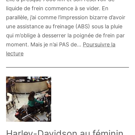
liquide de frein commence à se vider. En
parallèle, j’ai comme l’impression bizarre d’avoir
une assistance au freinage (ABS) sous la pluie
qui m’oblige à desserrer la poignée de frein par
moment. Mais je n’ai PAS de…
Poursuivre la
Changer
lecture
les
plaquettes
de
freins,
CBR
600
RR
Harley-Davidson au féminin