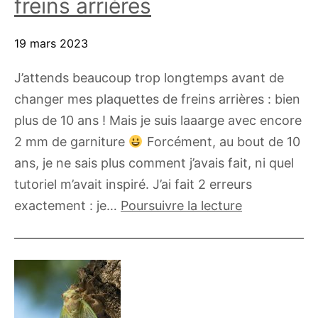
freins arrières
19 mars 2023
J’attends beaucoup trop longtemps avant de
changer mes plaquettes de freins arrières : bien
plus de 10 ans ! Mais je suis laaarge avec encore
2 mm de garniture
Forcément, au bout de 10
ans, je ne sais plus comment j’avais fait, ni quel
tutoriel m’avait inspiré. J’ai fait 2 erreurs
Changer
exactement : je…
Poursuivre la lecture
les
plaquettes
de
freins
arrières